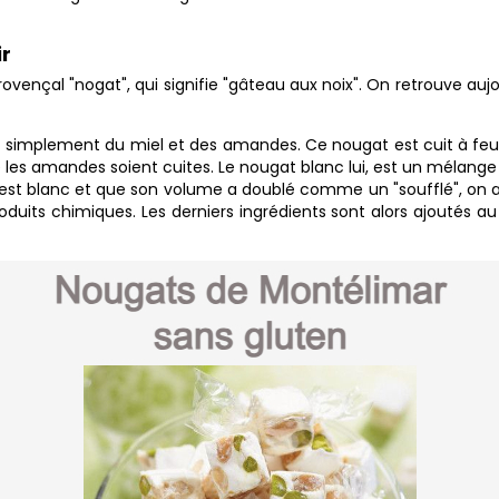
ir
vençal "nogat", qui signifie "gâteau aux noix". On retrouve auj
t simplement du miel et des amandes. Ce nougat est cuit à fe
 les amandes soient cuites. Le nougat blanc lui, est un mélang
est blanc et que son volume a doublé comme un "soufflé", on ajou
produits chimiques. Les derniers ingrédients sont alors ajoutés