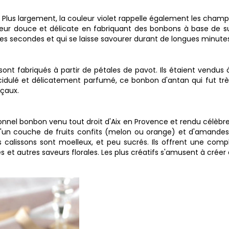
e. Plus largement, la couleur violet rappelle également les cham
leur douce et délicate en fabriquant des bonbons à base de suc
res secondes et qui se laisse savourer durant de longues minute
ont fabriqués à partir de pétales de pavot. Ils étaient vendus à
idulé et délicatement parfumé, ce bonbon d'antan qui fut très
nçaux.
tionnel bonbon venu tout droit d'Aix en Provence et rendu célèbr
d'un couche de fruits confits (melon ou orange) et d'amande
 calissons sont moelleux, et peu sucrés. Ils offrent une comple
s et autres saveurs florales. Les plus créatifs s'amusent à cré