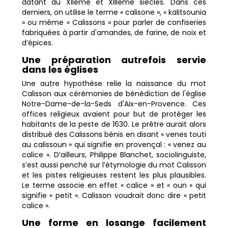
datant du XIIème et XIIIème siècles. Dans ces
derniers, on utilise le terme « calisone », « kalitsounia
» ou même « Calissons » pour parler de confiseries
fabriquées à partir d'amandes, de farine, de noix et
d’épices.
Une préparation autrefois servie
dans les églises
Une autre hypothèse relie la naissance du mot
Calisson aux cérémonies de bénédiction de l'église
Notre-Dame-de-la-Seds d'Aix-en-Provence. Ces
offices religieux avaient pour but de protéger les
habitants de la peste de 1630. Le prêtre aurait alors
distribué des Calissons bénis en disant « venes touti
au calissoun » qui signifie en provençal : « venez au
calice ». D’ailleurs, Philippe Blanchet, sociolinguiste,
s’est aussi penché sur l’étymologie du mot Calisson
et les pistes religieuses restent les plus plausibles.
Le terme associe en effet « calice » et « oun » qui
signifie « petit ». Calisson voudrait donc dire « petit
calice ».
Une forme en losange facilement