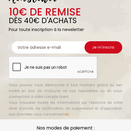
10€ DE REMISE
DÈS 40€ D'ACHATS
Pour toute inscription à la newsletter
Vous pouvez vous désinscrire à tout moment grâce au lien
inséré en bas de chacune de nos newsletters ou en vous
connectant à votre compte client.
Vous trouverez toutes les informations sur l’exercice de votre
droit d'accès, de rectification, de suppression et d'opposition
aux données vous concernant
ici
.
Nos modes de paiement :