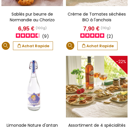
Sablés pur beurre de
Crème de Tomates séchées
Normandie au Chorizo
BIO à l'anchois
Prix
Prix
6,95 €
7,90 €
(100g)
(110g)
9
2
Achat Rapide
Achat Rapide
-22%
Limonade Nature d'antan
Assortiment de 4 spécialités