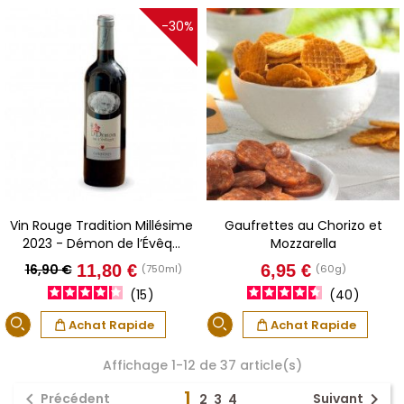
-30%
Vin Rouge Tradition Millésime
Gaufrettes au Chorizo et
2023 - Démon de l’Évêq...
Mozzarella
Prix
Prix
Prix
16,90 €
11,80 €
6,95 €
(750ml)
(60g)
de
15
40
base
Achat Rapide
Achat Rapide
Affichage 1-12 de 37 article(s)
1


Précédent
Suivant
2
3
4