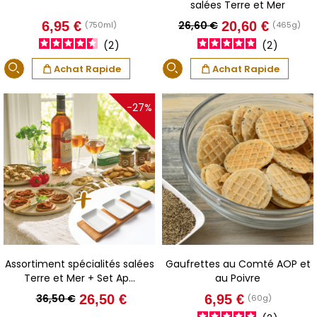
salées Terre et Mer
Prix
Prix
Prix
6,95 €
26,60 €
20,60 €
(750ml)
(465g)
de
2
2
base
Achat Rapide
Achat Rapide
-27%
Assortiment spécialités salées
Gaufrettes au Comté AOP et
Terre et Mer + Set Ap...
au Poivre
Prix
Prix
Prix
36,50 €
26,50 €
6,95 €
(60g)