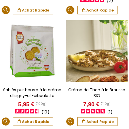
de
2
base
Achat Rapide
Achat Rapide
Sablés pur beurre à la crème
Crème de Thon à la Brousse
d'Isigny-ail-ciboulette
BIO
Prix
Prix
5,95 €
7,90 €
(100g)
(110g)
19
1
Achat Rapide
Achat Rapide