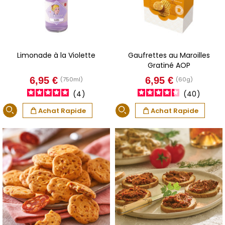
Limonade à la Violette
Gaufrettes au Maroilles
Gratiné AOP
Prix
Prix
6,95 €
6,95 €
(750ml)
(60g)
4
40
Achat Rapide
Achat Rapide