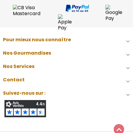
Pour mieux nous connaître

Nos Gourmandises

Nos Services

Contact

Suivez-nous sur :

keyboard_arrow_up