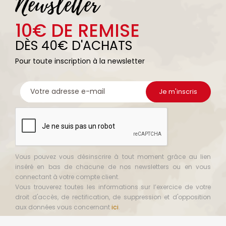
Newsletter
10€ DE REMISE
DÈS 40€ D'ACHATS
Pour toute inscription à la newsletter
Vous pouvez vous désinscrire à tout moment grâce au lien
inséré en bas de chacune de nos newsletters ou en vous
connectant à votre compte client.
Vous trouverez toutes les informations sur l’exercice de votre
droit d'accès, de rectification, de suppression et d'opposition
aux données vous concernant
ici
.