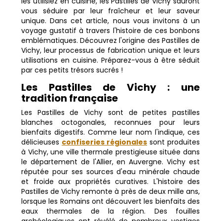
les utilisiez en cuisine, les Pastilles de Vichy sauront
vous séduire par leur fraîcheur et leur saveur
unique. Dans cet article, nous vous invitons à un
voyage gustatif à travers l'histoire de ces bonbons
emblématiques. Découvrez l'origine des Pastilles de
Vichy, leur processus de fabrication unique et leurs
utilisations en cuisine. Préparez-vous à être séduit
par ces petits trésors sucrés !
Les Pastilles de Vichy : une
tradition française
Les Pastilles de Vichy sont de petites pastilles
blanches octogonales, reconnues pour leurs
bienfaits digestifs. Comme leur nom l'indique, ces
délicieuses
confiseries régionales
sont produites
à Vichy, une ville thermale prestigieuse située dans
le département de l'Allier, en Auvergne. Vichy est
réputée pour ses sources d'eau minérale chaude
et froide aux propriétés curatives. L'histoire des
Pastilles de Vichy remonte à près de deux mille ans,
lorsque les Romains ont découvert les bienfaits des
eaux thermales de la région. Des fouilles
archéologiques ont révélé de nombreux vestiges