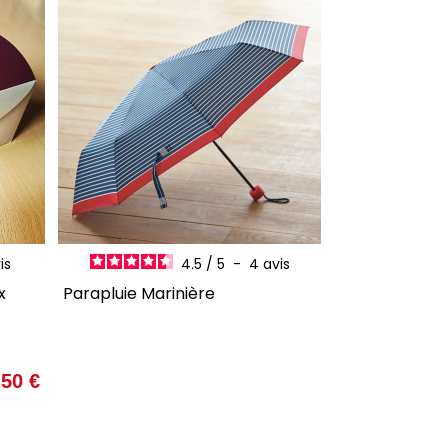
ER
AJOUTER AU PANIER
is
4.5
/
5
-
4
avis
x
Parapluie Marinière
Prix
,50 €