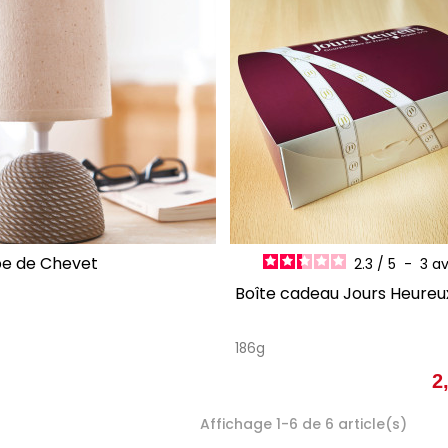
AJOUTER AU PANIER
AJOUTER AU PANI
pe de Chevet
2.3
/
5
-
3
av
Boîte cadeau Jours Heureu
186g
2
Affichage 1-6 de 6 article(s)