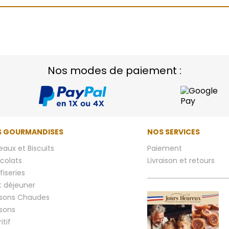
Nos modes de paiement :
 GOURMANDISES
NOS SERVICES
aux et Biscuits
Paiement
colats
Livraison et retours
iseries
t déjeuner
ssons Chaudes
ssons
itif