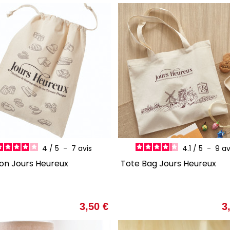
AJOUTER AU PANIER
AJOUTER AU PANI
4
/
5
-
7
avis
4.1
/
5
-
9
av
hon Jours Heureux
Tote Bag Jours Heureux
Prix
3,50 €
3