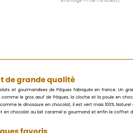
Affichage 1-1 de 1 article(s)
base
t de grande qualité
colats et gourmandises de Pâques fabriqués en france. Un gr
té comme le gros œuf de Pâques, la cloche et la poule en cho
aux comme le dinosaure en chocolat, il est vert mais 100% Natur
got en chocolat au lait caramel si gourmand et enfin le coffret d
ques favoris