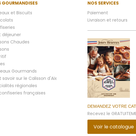
 GOURMANDISES
NOS SERVICES
aux et Biscuits
Paiement
colats
Livraison et retours
iseries
t déjeuner
ssons Chaudes
ssons
itif
res
eaux Gourmands
 savoir sur le Calisson d'Aix
ialités régionales
confiseries françaises
DEMANDEZ VOTRE CA
Recevez le GRATUITEME
Voir le catalogue